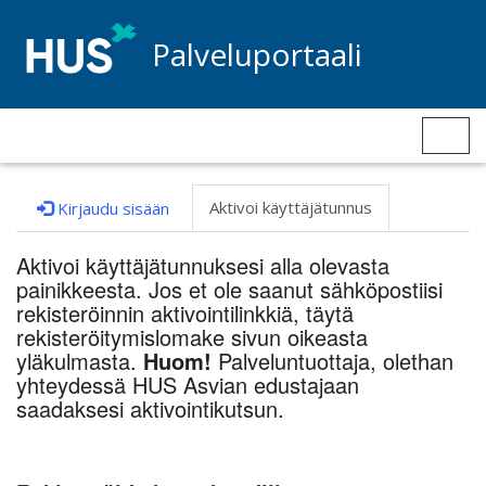
Palveluportaali
Custom Portal
Togg
navig
Aktivoi käyttäjätunnus
Kirjaudu sisään
Aktivoi käyttäjätunnuksesi alla olevasta
painikkeesta. Jos et ole saanut sähköpostiisi
rekisteröinnin aktivointilinkkiä, täytä
rekisteröitymislomake sivun oikeasta
yläkulmasta.
Huom!
Palveluntuottaja, olethan
yhteydessä HUS Asvian edustajaan
saadaksesi aktivointikutsun.